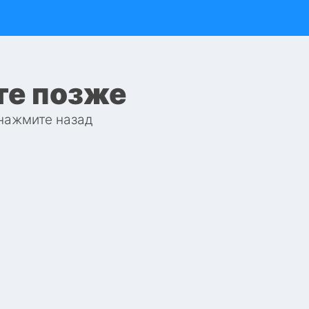
те позже
 нажмите назад