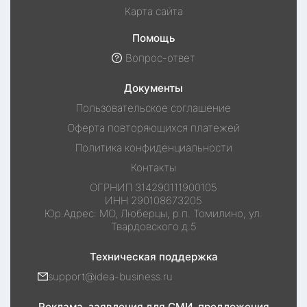
Карта сайта
Помощь
Вопрос-ответ
Документы
Пользовательское соглашение
Оферта повторяющихся платежей
Политика конфиденциальности
Контакты
ОГРНИП
314290111900105
ИНН
290108673205
Юр.Адрес:
МО, Люберцы, р.п. Томилино, ул.
Твардовского д.5
Техническая поддержка
support@idea-business.ru
Реклама, заявления для СМИ, предложения