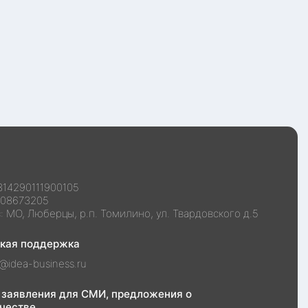
314290111900105
108673205
с:
МО, Люберцы, р.п. Томилино, ул. Твардовского д.5
ская поддержка
@idea-business.ru
 заявления для СМИ, предложения о
честве