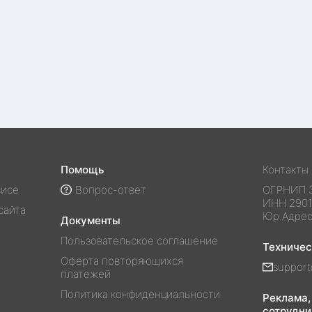
Помощь
Контакты
висе
Вопрос-ответ
ОГРНИП
ИНН
290
сайта
Юр.Адре
Документы
Пользовательское соглашение
Техниче
Оферта повторяющихся
support
платежей
Политика конфиденциальности
Реклама,
сотрудни