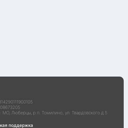
314290111900105
108673205
с:
МО, Люберцы, р.п. Томилино, ул. Твардовского д.5
ская поддержка