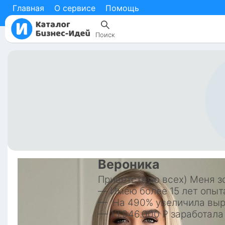
Главная
О сервисе
Помощь
Поиск
Вероника
Приветствую всех) Меня зо
— Имею более 15 лет опыта
—  На 490% увеличила выр
— 13.946.000 Р заработал