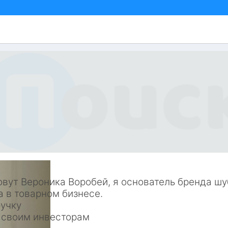
вут Вероника Воробей, я основатель бренда шу
 в товарном бизнесе.

учку

а своим инвесторам