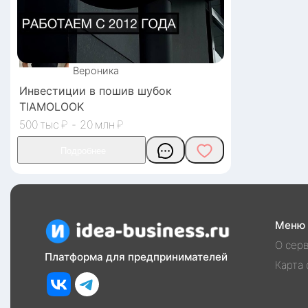
Вероника
Инвестиции в пошив шубок
TIAMOLOOK
500
₽
-
20
₽
Меню
О сер
Платформа для предпринимателей
Карта 