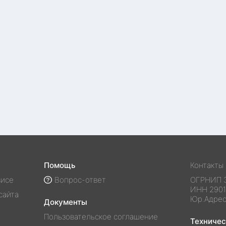
Помощь
Контакты
висе
Вопрос-ответ
ОГРНИП
ИНН
290
сайта
Юр.Адре
Документы
Пользовательское соглашение
Техниче