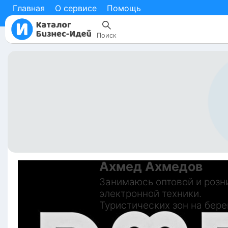
Главная
О сервисе
Помощь
Поиск
Ахмед
Ахмедов
Занимаюсь оптовой и розн
электронной техники.

Туристических зон на бере