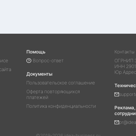
Помощь
Контакты
висе
Вопрос-ответ
ОГРНИП
ИНН
290
сайта
Юр.Адре
Документы
Пользовательское соглашение
Техниче
Оферта повторяющихся
support
платежей
Политика конфиденциальности
Реклама,
сотрудни
pr@idea
©2019-
2026
idea-business.ru