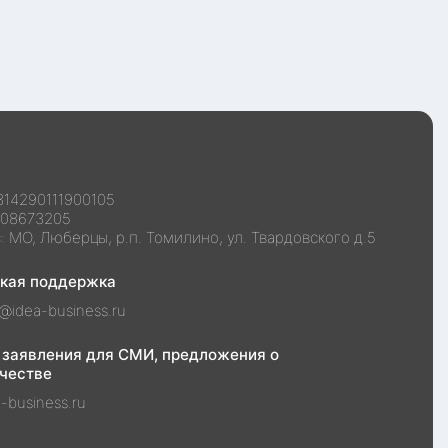
314290111900105
108673205
с:
МО, Люберцы, р.п. Томилино, ул. Твардовского д.5
ская поддержка
@idea-business.ru
 заявления для СМИ, предложения о
честве
-business.ru