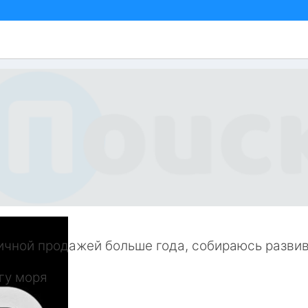
ичной продажей больше года, собираюсь развива
гу моря