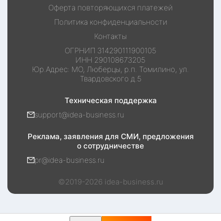
Оферта повторяющихся платежей
Политика конфиденциальности
Контакты
ОГРНИП
314290111900105
ИНН
290108673205
Юр.Адрес:
МО, Люберцы, р.п. Томилино, ул.
Твардовского д.5
Техническая поддержка
support@idea-business.ru
Реклама, заявления для СМИ, предложения
о сотрудничестве
pr@idea-business.ru
©2019-
2026
idea-business.ru