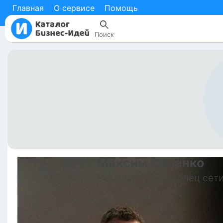
Главная
О сервисе
Помощь
Поиск
Максим
Саченко
Ресторатор. Владелец сети