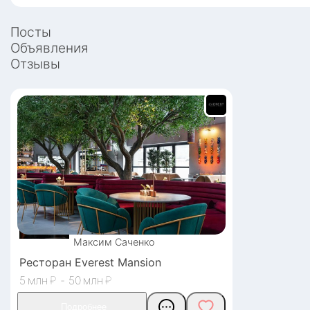
Посты
Объявления
Отзывы
Максим
Саченко
Ресторан Everest Mansion
5
₽
-
50
₽