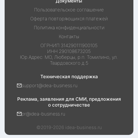
Документы
Пользовательское соглашение
Оферта повторяющихся платежей
Политика конфиденциальности
Контакты
ОГРНИП
314290111900105
ИНН
290108673205
Юр.Адрес:
МО, Люберцы, р.п. Томилино, ул.
Твардовского д.5
Техническая поддержка
support@idea-business.ru
Реклама, заявления для СМИ, предложения
о сотрудничестве
pr@idea-business.ru
©2019-
2026
idea-business.ru