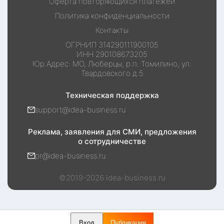
Оферта повторяющихся платежей
Политика конфиденциальности
Контакты
ОГРНИП
314290111900105
ИНН
290108673205
Юр.Адрес:
МО, Люберцы, р.п. Томилино, ул.
Твардовского д.5
Техническая поддержка
support@idea-business.ru
Реклама, заявления для СМИ, предложения
о сотрудничестве
pr@idea-business.ru
©2019-
2026
idea-business.ru
Вход
Публикация