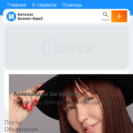
Главная
О сервисе
Помощь
Поиск
Александра
Загорская
Создатель бренда женской одежды
Посты
Объявления