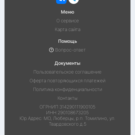
Меню
О сервисе
Карта сайта
Помощь
Вопрос-ответ
Документы
Пользовательское соглашение
Оферта повторяющихся платежей
Политика конфиденциальности
Контакты
ОГРНИП
314290111900105
ИНН
290108673205
Юр.Адрес:
МО, Люберцы, р.п. Томилино, ул.
Твардовского д.5