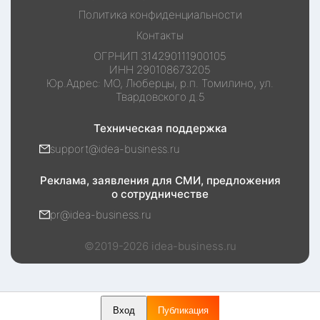
Политика конфиденциальности
Контакты
ОГРНИП
314290111900105
ИНН
290108673205
Юр.Адрес:
МО, Люберцы, р.п. Томилино, ул.
Твардовского д.5
Техническая поддержка
support@idea-business.ru
Реклама, заявления для СМИ, предложения
о сотрудничестве
pr@idea-business.ru
©2019-
2026
idea-business.ru
Вход
Публикация