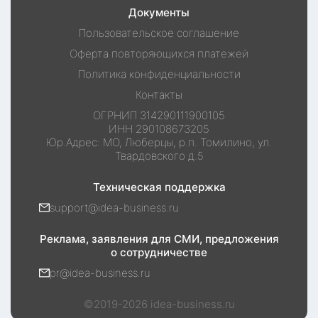
Документы
Пользовательское соглашение
Оферта повторяющихся платежей
Политика конфиденциальности
Контакты
ОГРНИП
314290111900105
ИНН
290108673205
Юр.Адрес:
МО, Люберцы, р.п. Томилино, ул.
Твардовского д.5
Техническая поддержка
support@idea-business.ru
Реклама, заявления для СМИ, предложения
о сотрудничестве
pr@idea-business.ru
©2019-
2026
idea-business.ru