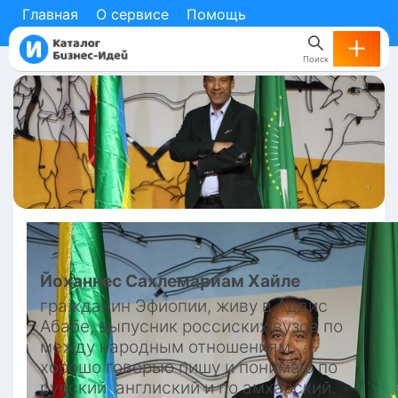
Главная
О сервисе
Помощь
Поиск
Йоханнес Сахлемариам
Хайле
гражданин Эфиопии, живу в Аддис 
Абабе, выпусник россиских вузов по 
между народным отношениям, 
хорошо говорью пишу и понимаю по 
русский  англиский и по амхaрский.