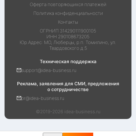
Оферта повторяющихся платежей
Политика конфиденциальности
Контакты
ОГРНИП
314290111900105
ИНН
290108673205
Юр.Адрес:
МО, Люберцы, р.п. Томилино, ул.
Твардовского д.5
Техническая поддержка
support@idea-business.ru
Реклама, заявления для СМИ, предложения
о сотрудничестве
pr@idea-business.ru
©2019-
2026
idea-business.ru