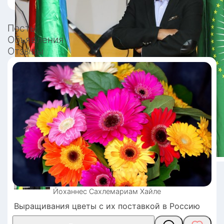
Посты
Объявления
Отзывы
Йоханнес Сахлемариам
Хайле
Выращивания цветы с их поставкой в Россию