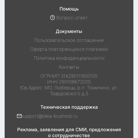
Помощь
Вопрос-ответ
Документы
Пользовательское соглашение
Оферта повторяющихся платежей
Политика конфиденциальности
Контакты
ОГРНИП
314290111900105
ИНН
290108673205
Юр.Адрес:
МО, Люберцы, р.п. Томилино, ул.
Твардовского д.5
Техническая поддержка
support@idea-business.ru
Реклама, заявления для СМИ, предложения
о сотрудничестве