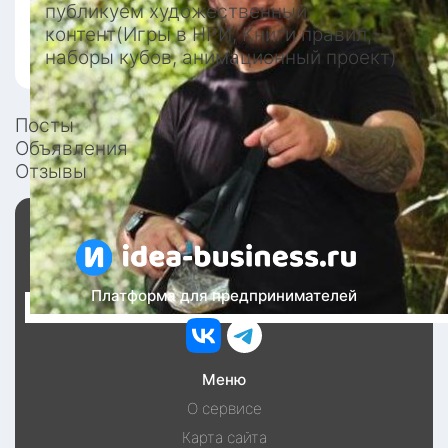
публикуем художественный 
контент(Игры в НРИ, Книги правил, 
наборы кубов, анимационный проект)
Посты
Объявления
Отзывы
Платформа для предпринимателей
Меню
О сервисе
Карта сайта