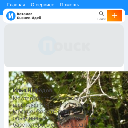
Главная
О сервисе
Помощь
Поиск
Илья
Нефёдов
Мастер настольно-ролевых игр, 
владелец Клуба НРИ "Норка", в 
Москве. Создатель творческого 
объединения "Создатели миров" на 
базе которого сейчас создаём и 