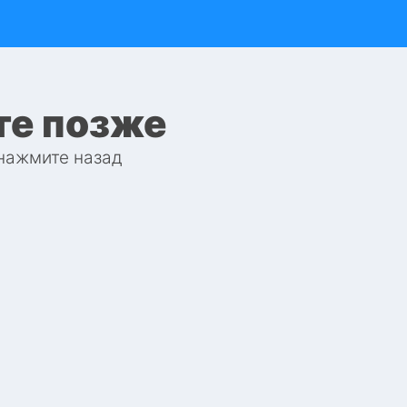
те позже
 нажмите назад