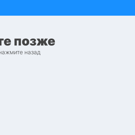
те позже
 нажмите назад